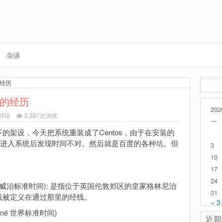
杂谈
的经历
搜
索：
区的经历
202
评论
3,397次浏览
一
os下的架设，今天把系统重装成了Centos，由于在安装的
导致进入系统后发现时间不对。然后就是百度的各种坑。但
3
。
10
17
24
ime，格林威治标准时间): 是指位于英国伦敦郊区的皇家格林尼治
31
线被定义在通过那里的经线。
« 3
rdonné 世界标准时间)
近期