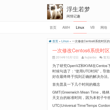
浮生若梦
闲情记趣
首页
AMH
Linux
VB
网络
首页
»
Linux
»
一次修改Centos6系统时区
一次修改Centos6系统时
2014年10月12日
hujianbo
暂无
为了研究OpenVZ和KVM在Cent
时候勾选了：“使用UTC时间”，
好在最终终于找到正确的解决办法
首先普及一下几个时间的概念
GMT(Greenwich Mean T
天文台的标准时间，因为本初子午
UTC(Universal Time/Temps Co