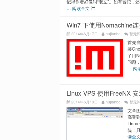
记得作者好像叫“老左”。如有冒犯，
…
阅读全文
Win7 下使用Nomachine连接
2014年6月17日
hujianbo
暂无
首先当
装Gn
了用N
问题，
…
阅
Linux VPS 使用Free
2014年6月13日
hujianbo
暂无
文章图
高受到
Lin
统，只
读全