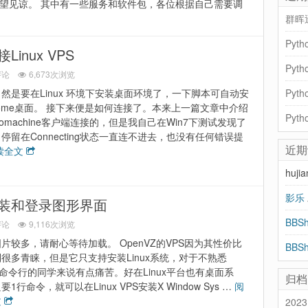
还望见谅。 其中有一些服务和软件包，各位根据自己需要调
群晖
Pyt
Linux VPS
评论
6,673次浏览
然是要在Linux 环境下安装桌面环境了，一下脚本可自动安
ome桌面。 接下来便是如何连接了。本来上一篇文章中介绍
omachine客户端连接的，但是我自己在Win7下测试发现了
停留在Connecting状态一直连不进去，也没有任何错误提
近期
读全文
huji
影乐
NX 安装和登录图形界面
评论
9,116次浏览
片较多，请耐心等待加载。 OpenVZ的VPS因为其性价比
很多青睐，但是它只支持安装Linux系统，对于不熟悉
ux 命令行的同学来说有点痛苦。好在Linux平台也有桌面系
归档
要1行命令，就可以在Linux VPS安装X Window Sys …
阅
文
2023