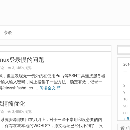
杂谈
搜
索：
inux登录慢的问题
201
评论
3,148次浏览
一
试，但是发现无一例外的在使用Putty等SSH工具连接服务器
示输入输入密码，网上搜集了一些方法，确定有效，记录一
2
tc/ssh/sshd_co …
阅读全文
9
16
环境精简优化
23
评论
3,459次浏览
30
« 5
点系统资源都要用在刀刃上，对于一些不常用和没必要的内
，保存在我本地的WORD中，原文地址已经找不到了，只
近期