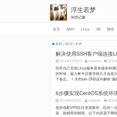
浮生若梦
闲情记趣
首页
AMH
Linux
VB
网络
首页
»
2014
»
6 月
解决使用SSH客户端连接L
2014年6月25日
hujianbo
暂无
经常自己安装Linux服务器来做各种测
的时候，输入帐号后要等很久才会提
下备忘。 1.关闭ssh DNS反向解析 编辑/e
6步骤实现CentOS系统
2014年6月25日
hujianbo
暂无
低价低配VPS往往资源紧张，任何一
容，能精简则精简，以下内容源于网络