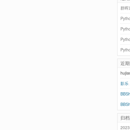
群晖
Pyt
近期
huji
影乐
归档
2023