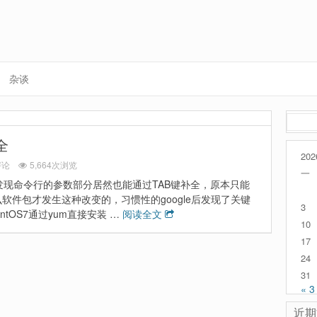
杂谈
搜
索：
全
202
评论
5,664次浏览
一
后发现命令行的参数部分居然也能通过TAB键补全，原本只能
软件包才发生这种改变的，习惯性的google后发现了关键
3
CentOS7通过yum直接安装 …
阅读全文
10
17
24
31
« 3
近期