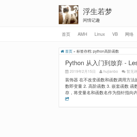
浮生若梦
闲情记趣
首页
AMH
Linux
VB
网络
首页
»
标签存档: python高阶函数
Python 从入门到放弃 - 
2019年2月15日
hujianbo
暂无
装饰器 在不改变函数和函数调用方法的
数即变量 2. 高阶函数 3. 嵌套函
存，将变量名和函数名作为指针指向