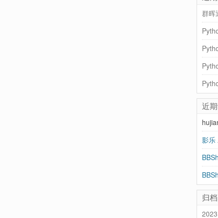
群晖
Pyt
近期
huji
影乐
归档
2023