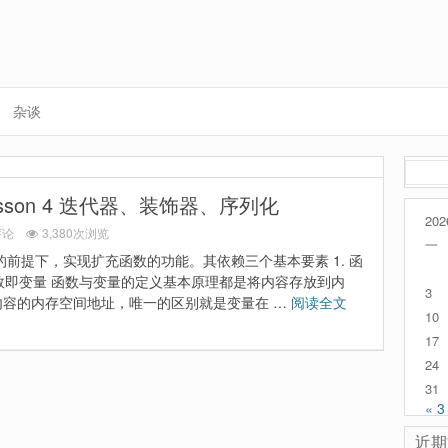
杂谈
搜
索：
Lesson 4 迭代器、装饰器、序列化
202
评论
3,380次浏览
一
前提下，实现扩充函数的功能。其依赖三个基本要素 1. 函
数 函数即变量 函数与变量的定义基本原理都是将内容存放到内
3
内容的内存空间地址，唯一的区别就是变量在 …
阅读全文
10
17
24
31
« 3
近期