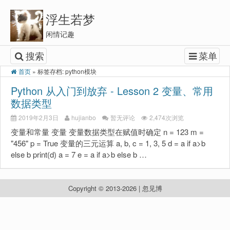
浮生若梦
闲情记趣
搜索
菜单
首页
»
标签存档: python模块
Python 从入门到放弃 - Lesson 2 变量、常用
数据类型
2019年2月3日
hujianbo
暂无评论
2,474次浏览
变量和常量 变量 变量数据类型在赋值时确定 n = 123 m =
"456" p = True 变量的三元运算 a, b, c = 1, 3, 5 d = a if a>b
else b print(d) a = 7 e = a if a>b else b …
Copyright © 2013-2026 | 忽见博