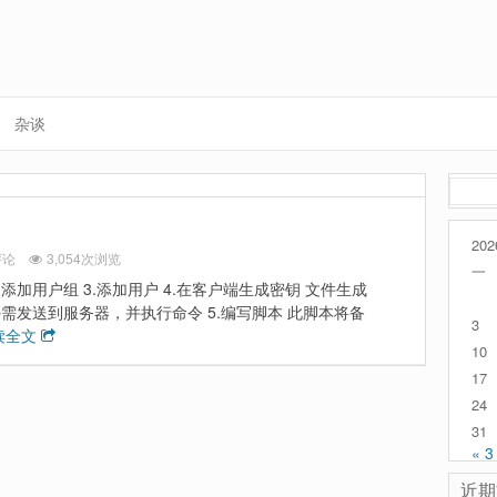
杂谈
搜
索：
202
评论
3,054次浏览
一
2.添加用户组 3.添加用户 4.在客户端生成密钥 文件生成
缀为.pub需发送到服务器，并执行命令 5.编写脚本 此脚本将备
3
读全文
10
17
24
31
« 3
近期