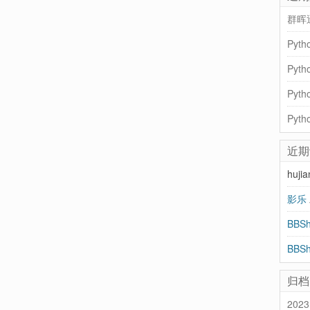
群晖
Pyt
近期
huji
影乐
归档
2023