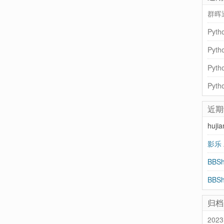
群晖
Pyt
近期
huji
影乐
归档
2023