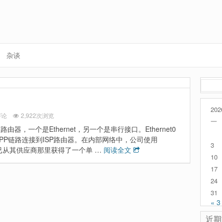
杂谈
搜
索：
202
评论
2,922次浏览
一
器，一个是Ethernet，另一个是串行接口。Ethernet0
PP链路连接到ISP路由器。在内部网络中，公司使用
3
公司已从其供应商那里获得了一个单 …
阅读全文
10
17
24
31
« 3
近期